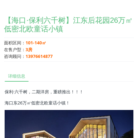
【海口·保利六千树】江东后花园26万㎡
低密北欧童话小镇
面积区间：
101-140㎡
在售户型：
3房
咨询顾问：
13976614877
详细信息
保利·六千树，二期洋房，重磅推出！！！
海口东26万㎡低密北欧童话小镇！