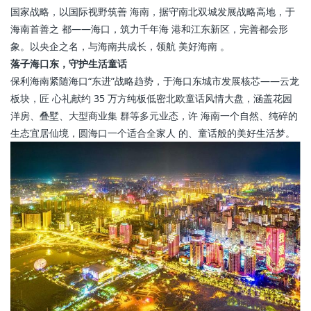
国家战略，以国际视野筑善 海南，据守南北双城发展战略高地，于
海南首善之 都——海口，筑力千年海 港和江东新区，完善都会形
象。以央企之名，与海南共成长，领航 美好海南 。
落子海口东，守护生活童话
保利海南紧随海口“东进”战略趋势，于海口东城市发展核芯——云龙
板块，匠 心礼献约 35 万方纯板低密北欧童话风情大盘，涵盖花园
洋房、叠墅、大型商业集 群等多元业态，许 海南一个自然、纯碎的
生态宜居仙境，圆海口一个适合全家人 的、童话般的美好生活梦。