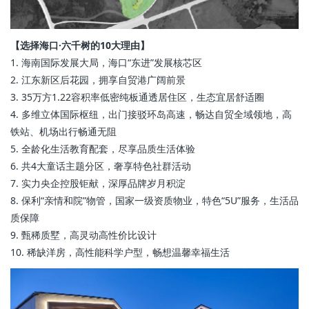
【选择海口·六千树的10大理由】
1. 海南国际发展大局，海口“东进”发展核芯区
2. 江东新区后花园，拥享自贸港广阔前景
3. 35万方1.22容积率低密纯板通透居住区，生态宜居舒适圈
4. 多维立体国际枢纽，出门接驳环岛高速，畅达自贸全域领地，高
铁站、机场出行畅通无阻
5. 全龄化生活教育配套，尽享品质生活体验
6. 共4大童话主题分区，奢享特色社群活动
7. 实力央企控股钜献，深厚品牌岁月积淀
8. 保利“亲情和院”物管，国家一级资质物业，特色“5U”服务，生活品
质保障
9. 甄稀质墅，高灵动高性价比设计
10. 稀缺洋房，高性能科学户型，畅想温馨幸福生活