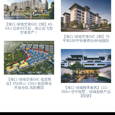
【海口·绿地空港GIC 2期】43-
53㎡总价43万起，抢占起飞型
空港资产！
【海口·绿地空港GIC 1期】75
平和150平轻奢商办/科创园区
【海口·绿地空港GIC 低层商
业】约105㎡-133㎡低层商业
【海口·绿城桃李春风】111-
开放合院 高阶圈层
359㎡空中院墅，绿城创新产品
【院望】