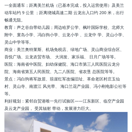
一全面通车；距离美兰机场（已基本完成，投入运营使用）及美兰
动车站约 9 公里 ；距离绕城高速二期 云龙出入口约 200 米，出行
畅通无阻。
教育：声之谷自带幼儿园；周边哈罗公学、枫叶国际学校、北师大
附中、寰岛小学、冯白驹小学、云龙小学 、云龙中 学、灵山小学、
灵山中学等等。
商业：美兰奥特莱斯、机场免税店、绿地广场、灵山商业综合区、
吾悦广场、云龙农贸市场、 大润发、家乐福、 日月广场等等。
医院：海南省中医院、妇幼保健院、海口市第三人民医院云龙分
院、海南省第五人民医院、九二八医院、省农垦 总医院等等。
景点：冯白驹将军故居、琼崖红军改编旧址、革命老区村庄玉仙
村、灵山寺、南渡江 风光带、 海口兰花产业园、冯小刚电影公社等
等。
利好规划：紧邻自贸港唯一先行试验区——江东新区、临空产业园
及云龙产业园， 受其辐射 带动，发展潜力巨大。