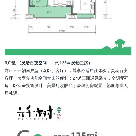
B户型 （灵活百变空间——约125㎡灵动三房）
方正三开朝南户型（双卧、客厅），尊享舒适居住体验；灵动百变
客厅，奢享多功能空间带来的便利；270°三面通风采光，全明无死
角；卧室全飘窗设计，美景尽收眼底；豪华套房配置，彰显尊崇人
居礼遇。