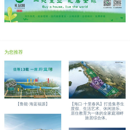
为您推荐
【鲁能·海蓝福源】
【海口·十里春风】打造集养生
度假、生活艺术、休闲游乐、
居住教育为一体的全家庭湖畔
旅居综合体。